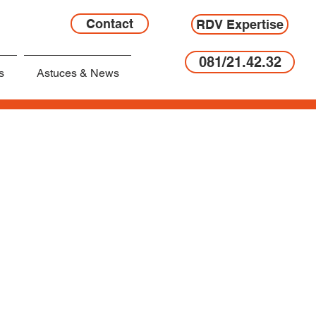
Contact
RDV Expertise
081/21.42.32
s
Astuces & News
à la portière ou au bas de caisse