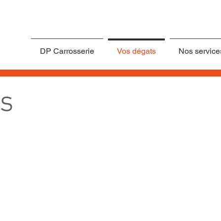
DP Carrosserie
Vos dégats
Nos service
ts
Carrosserie abîmée
Dégâts 