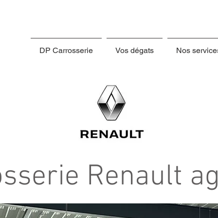
DP Carrosserie
Vos dégats
Nos service
osserie Renault a