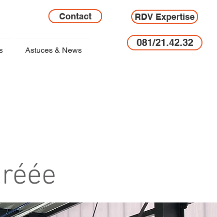
Contact
RDV Expertise
081/21.42.32
s
Astuces & News
gréée