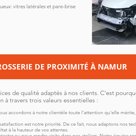
ux: vitres latérales et pare-brise
ROSSERIE DE PROXIMITÉ À NAMUR
vices de qualité adaptés à nos clients. C'est pourq
n à travers trois valeurs essentielles :
nous accordons à notre clientèle toute l'attention qu'elle mérite
 satisfaction est notre priorité. De ce fait, nous adaptons nos t
ltat à la hauteur de vos attentes.
tacter ou nous rendre visite dans nos ateliers. Notre équipe re