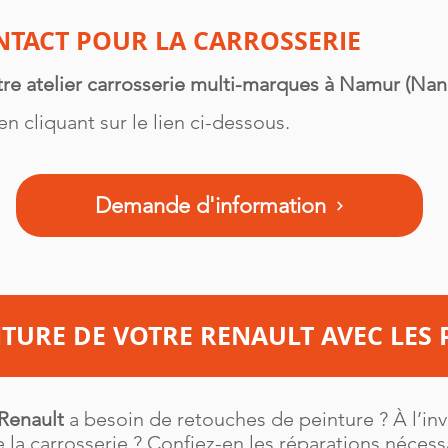
NTACT POUR LA CARROSSERIE
re atelier carrosserie multi-marques à Namur (Nan
 cliquant sur le lien ci-dessous.
Demande d'information
TURE DE VOTRE RENAULT AVEC LES 
 Renault
a besoin de retouches de peinture ? À l’inv
 la carrosserie ? Confiez-en les réparations nécess