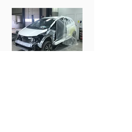
INTÉRÊT D'UNE CARROSSERIE
DE PROXIMITÉ À NAMUR
Nous tenons à offrir des services de
qualité adaptés à nos clients. C'est
pourquoi notre équipe met son
savoir-faire à votre disposition à
travers trois valeurs essentielles :